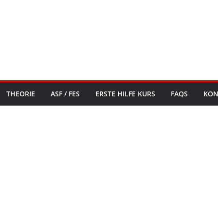
THEORIE
ASF / FES
ERSTE HILFE KURS
FAQS
KON