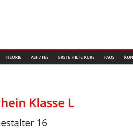
THEORIE
ASF / FES
ERSTE HILFE KURS
FAQS
KON
hein Klasse L
estalter 16