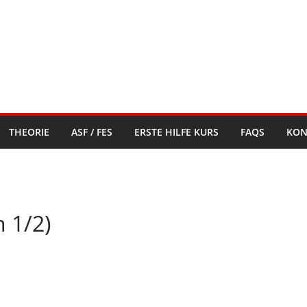
THEORIE
ASF / FES
ERSTE HILFE KURS
FAQS
KON
n 1/2)