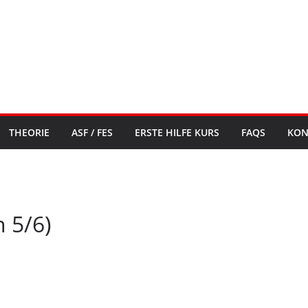
THEORIE
ASF / FES
ERSTE HILFE KURS
FAQS
KON
n 5/6)