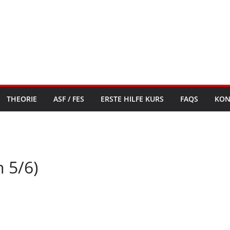
THEORIE
ASF / FES
ERSTE HILFE KURS
FAQS
KON
n 5/6)