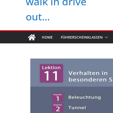
walk in drive
out…
HOME
FÜHRERSCHEINKLASSEN