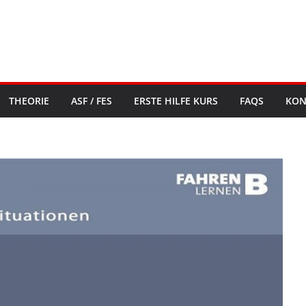
THEORIE
ASF / FES
ERSTE HILFE KURS
FAQS
KON