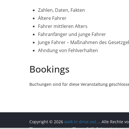
Zahlen, Daten, Fakten
Ältere Fahrer
Fahrer mittleren Alters
Fahranfänger und junge Fahrer
Junge Fahrer – Maßnahmen des Gesetzge
Ahndung von Fehlverhalten
Bookings
Buchungen sind für diese Veranstaltung geschloss
Copyright © 2026
walk in drive out…
. Alle Rechte v
Theme:
ColorMag
von ThemeGrill. Präsentiert von
W