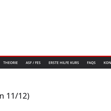
THEORIE
ASF / FES
ERSTE HILFE KURS
FAQS
KON
n 11/12)