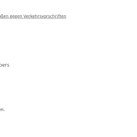
ößen gegen Verkehrsvorschriften
bers
en.