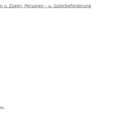
en u. Zügen, Personen – u. Güterbeförderung
en.