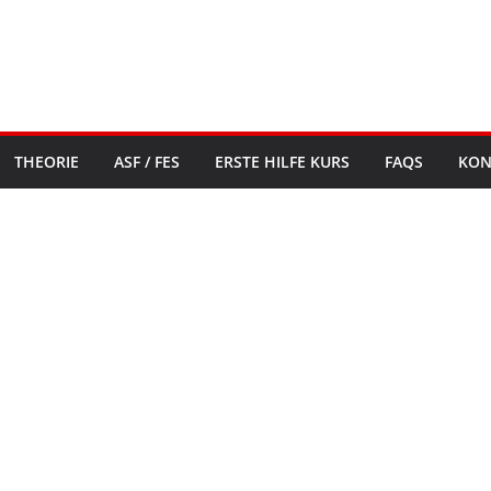
THEORIE
ASF / FES
ERSTE HILFE KURS
FAQS
KON