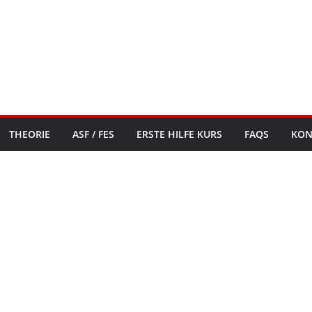
THEORIE
ASF / FES
ERSTE HILFE KURS
FAQS
KON